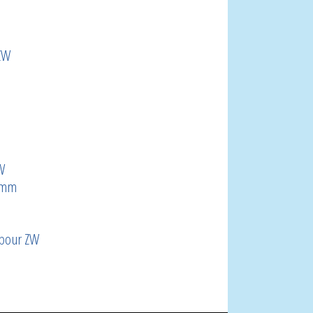
ZW
W
0 mm
 pour ZW