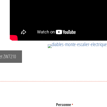
 et ZW7210
Personne
*