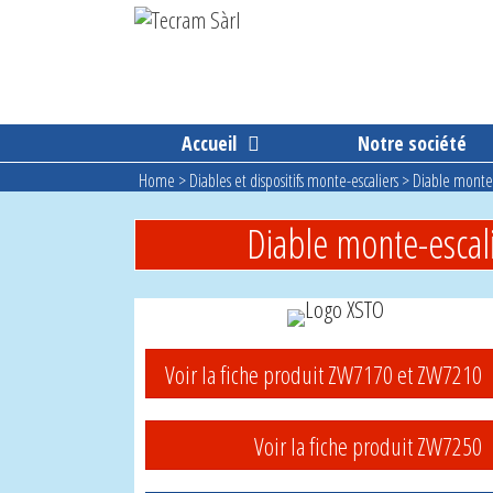
Aller
au
contenu
Accueil
Notre société
Home
>
Diables et dispositifs monte-escaliers
>
Diable monte-
Diable monte-escal
Voir la fiche produit ZW7170 et ZW7210
Voir la fiche produit ZW7250