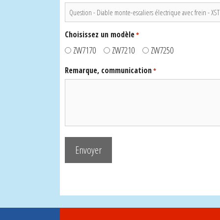
Choisissez un modèle
*
ZW7170
ZW7210
ZW7250
Remarque, communication
*