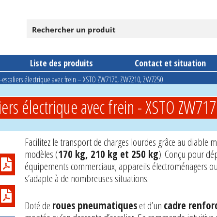
Liste des produits
Contact et situation
escaliers électrique avec frein – XSTO ZW7170, ZW7210, ZW7250
iers électrique avec frein - XSTO ZW7
Facilitez le transport de charges lourdes grâce au diable m
modèles (
170 kg, 210 kg et 250 kg
). Conçu pour dép
équipements commerciaux, appareils électroménagers ou e
s’adapte à de nombreuses situations.
Doté de
roues pneumatiques
et d’un
cadre renfor