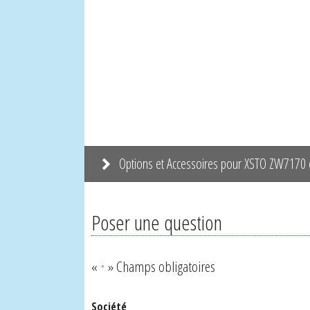
Options et Accessoires pour XSTO ZW7170
Poser une question
«
» Champs obligatoires
*
Société