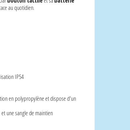
 par
bouton tactile
et sa
batterie
cace au quotidien.
isation IP54
ection en polypropylène et dispose d'un
ie et une sangle de maintien