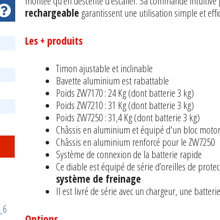
montée qu’en descente d’escalier. Sa commande intuitive
rechargeable
garantissent une utilisation simple et effi
Les + produits
Timon ajustable et inclinable
Bavette aluminium est rabattable
Poids ZW7170 : 24 Kg (dont batterie 3 kg)
Poids ZW7210 : 31 Kg (dont batterie 3 kg)
Poids ZW7250 : 31,4 Kg (dont batterie 3 kg)
Châssis en aluminium et équipé d'un bloc motor
Châssis en aluminium renforcé pour le ZW7250
Système de connexion de la batterie rapide
Ce diable est équipé de série d’oreilles de prot
système de freinage
Il est livré de série avec un chargeur, une batter
Options