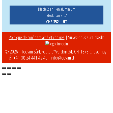
Diable 2 en 1 en aluminium
Stockman STC2
CHF 352.– HT
Politique de confidentialité et cookies
| Suivez-nous sur LinkedIn
© 2026 - Tecram Sàrl, route d’Yverdon 34, CH-1373 Chavornay
- Tél.
+41 (0) 24 441 42 40
-
info@tecram.ch