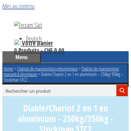
Aller au contenu
Deutsch
Votre panier
0 Produits -
CHF
0.00
Menu
Home
>
Chariots de manutention ergonomique
>
Diables de manutention
manuels & électriques
>
Diable/Chariot 2 en 1 en aluminium – 250kg/350kg –
Stockman STC2
Diable/Chariot 2 en 1 en
aluminium - 250kg/350kg -
Stockman STC2