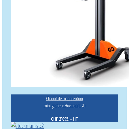
Chariot de manutention
mini-gerbeur Hovmand GO
CHF 2'095.– HT