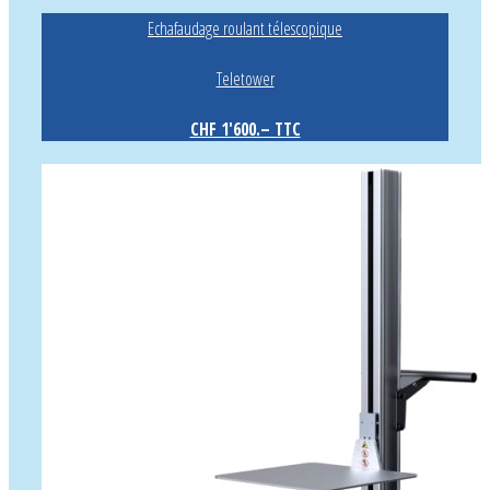
Echafaudage roulant télescopique
Teletower
CHF 1'600.– TTC