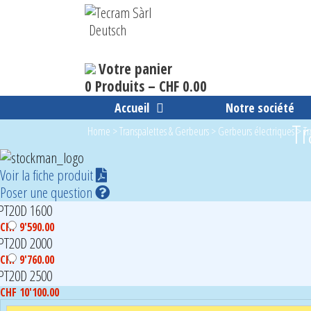
Aller
au
Deutsch
contenu
Votre panier
0 Produits –
CHF
0.00
Accueil
Notre société
Tr
Home
>
Transpalettes & Gerbeurs
>
Gerbeurs électriques
>
T
Voir la fiche produit
Poser une question
PT20D 1600
CHF
9'590.00
PT20D 2000
CHF
9'760.00
PT20D 2500
CHF
10'100.00