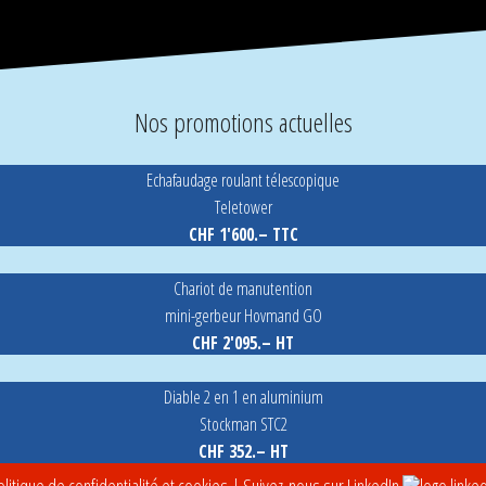
Nos promotions actuelles
Echafaudage roulant télescopique
Teletower
CHF 1'600.– TTC
Chariot de manutention
mini-gerbeur Hovmand GO
CHF 2'095.– HT
Diable 2 en 1 en aluminium
Stockman STC2
CHF 352.– HT