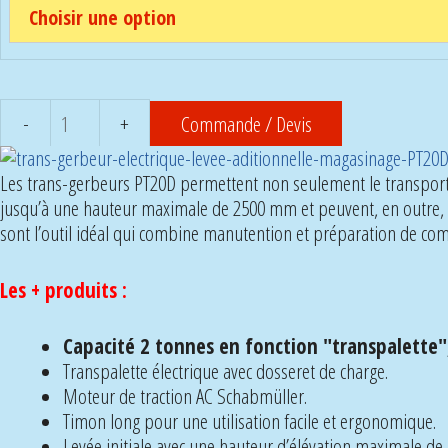
Commande / Devis
quantité
de
Les trans-gerbeurs PT20D permettent non seulement le transport 
Trans-
jusqu’à une hauteur maximale de 2500 mm et peuvent, en outre, t
gerbeur
sont l’outil idéal qui combine manutention et préparation de c
électrique
-
Stockman
Les + produits :
PT20D
Capacité 2 tonnes en fonction "transpalette"
Transpalette électrique avec dosseret de charge.
Moteur de traction AC Schabmüller.
Timon long pour une utilisation facile et ergonomique.
Levée initiale avec une hauteur d’élévation maximale de