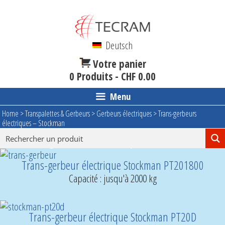
Aller
au
contenu
Deutsch
Votre panier
0 Produits -
CHF
0.00
Menu
Home
>
Transpalettes & Gerbeurs
>
Gerbeurs électriques
>
Trans-gerbeurs
électriques – Stockman
Trans-gerbeurs électriques - Stockman
Trans-gerbeur électrique Stockman PT201800
Capacité : jusqu'à 2000 kg
Trans-gerbeur électrique Stockman PT20D