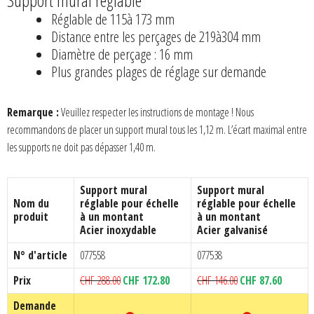
Réglable de 115à 173 mm
Distance entre les perçages de 219à304 mm
Diamètre de perçage : 16 mm
Plus grandes plages de réglage sur demande
Remarque :
Veuillez respecter les instructions de montage ! Nous
recommandons de placer un support mural tous les 1,12 m. L’écart maximal entre
les supports ne doit pas dépasser 1,40 m.
Support mural
Support mural
Nom du
réglable pour échelle
réglable pour échelle
produit
à un montant
à un montant
Acier inoxydable
Acier galvanisé
N° d'article
077558
077538
Le
Le
Le
Le
Prix
CHF
288.00
CHF
172.80
CHF
146.00
CHF
87.60
prix
prix
prix
prix
Demande
initial
actuel
initial
actuel