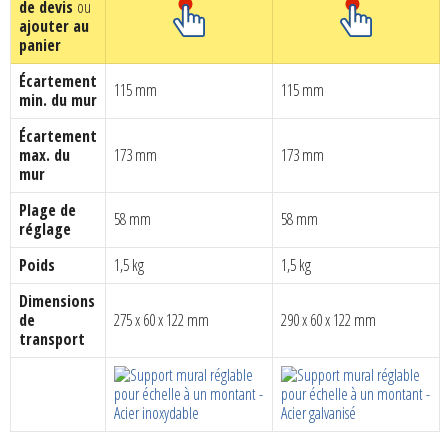
de devis
ou
était :
est :
était :
est :
ajouter au
CHF 288.00.
CHF 172.80.
CHF 146.00.
CHF 87.6
panier
Écartement
115 mm
115 mm
min. du mur
Écartement
max. du
173 mm
173 mm
mur
Plage de
58 mm
58 mm
réglage
Poids
1,5 kg
1,5 kg
Dimensions
de
275 x 60 x 122 mm
290 x 60 x 122 mm
transport