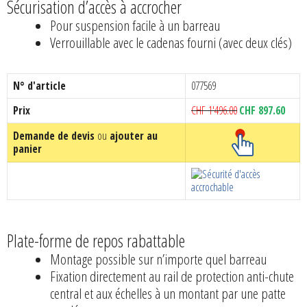
Sécurisation d’accès à accrocher
Pour suspension facile à un barreau
Verrouillable avec le cadenas fourni (avec deux clés)
N° d'article
077569
Le
Le
Prix
CHF
1'496.00
CHF
897.60
prix
prix
Demande de devis
ou
ajouter au
initial
actuel
panier
était :
est :
CHF 1'496.00.
CHF 8
Plate-forme de repos rabattable
Montage possible sur n’importe quel barreau
Fixation directement au rail de protection anti-chute
central et aux échelles à un montant par une patte