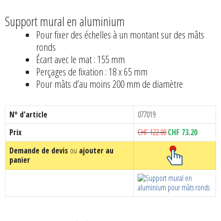
Support mural en aluminium
Pour fixer des échelles à un montant sur des mâts
ronds
Écart avec le mat : 155 mm
Perçages de fixation : 18 x 65 mm
Pour mâts d’au moins 200 mm de diamètre
N° d'article
077019
Le
Le
Prix
CHF
122.00
CHF
73.20
prix
prix
Demande de devis
ou
ajouter au
initial
actuel
panier
était :
est :
CHF 122.00.
CHF 73.2