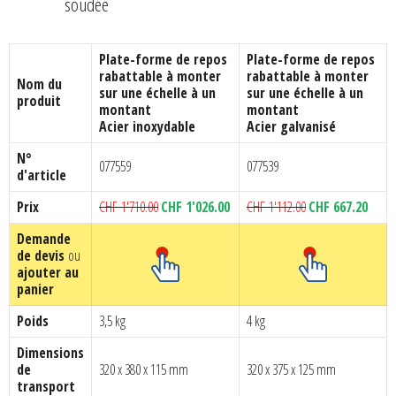
soudée
Plate-forme de repos
Plate-forme de repos
rabattable à monter
rabattable à monter
Nom du
sur une échelle à un
sur une échelle à un
produit
montant
montant
Acier inoxydable
Acier galvanisé
N°
077559
077539
d'article
Le
Le
Le
Le
Prix
CHF
1'710.00
CHF
1'026.00
CHF
1'112.00
CHF
667.20
prix
prix
prix
prix
Demande
initial
actuel
initial
actuel
de devis
ou
était :
est :
était :
est :
ajouter au
CHF 1'710.00.
CHF 1'026.00.
CHF 1'112.00.
CHF 6
panier
Poids
3,5 kg
4 kg
Dimensions
de
320 x 380 x 115 mm
320 x 375 x 125 mm
transport