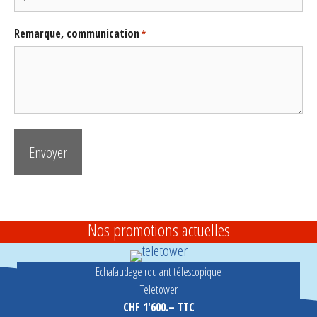
Remarque, communication
*
Nos promotions actuelles
Echafaudage roulant télescopique
Teletower
CHF 1'600.– TTC