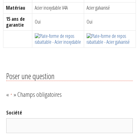
Matériau
Acier inoxydable V4A
Acier galvanisé
15 ans de
Oui
Oui
garantie
Poser une question
«
» Champs obligatoires
*
Société