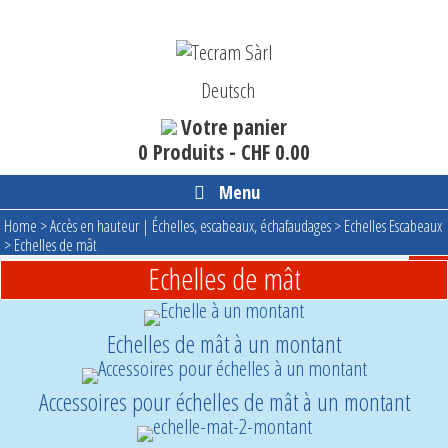
Aller
au
contenu
Deutsch
Votre panier
0 Produits -
CHF
0.00
Menu
Home
>
Accès en hauteur | Échelles, escabeaux, échafaudages
>
Echelles Escabeaux
>
Echelles de mât
Echelles de mât
Echelles de mât à un montant
Accessoires pour échelles de mât à un montant