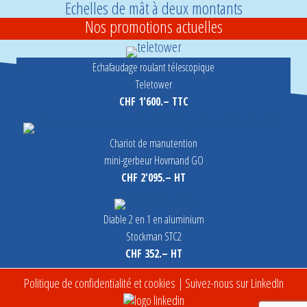
Echelles de mât à deux montants
Nos promotions actuelles
Echafaudage roulant télescopique
Teletower
CHF 1'600.– TTC
Chariot de manutention
mini-gerbeur Hovmand GO
CHF 2'095.– HT
Diable 2 en 1 en aluminium
Stockman STC2
CHF 352.– HT
Politique de confidentialité et cookies
| Suivez-nous sur LinkedIn