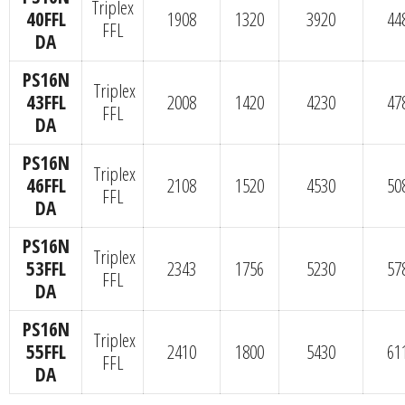
Triplex
40FFL
1908
1320
3920
44
FFL
DA
PS16N
Triplex
43FFL
2008
1420
4230
47
FFL
DA
PS16N
Triplex
46FFL
2108
1520
4530
50
FFL
DA
PS16N
Triplex
53FFL
2343
1756
5230
57
FFL
DA
PS16N
Triplex
55FFL
2410
1800
5430
61
FFL
DA