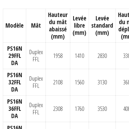
Hauteur
Hau
Levée
Levée
du mât
du 
Modèle
Mât
libre
standard
abaissé
dép
(mm)
(mm)
(mm)
(m
PS16N
Duplex
29FFL
1958
1410
2830
33
FFL
DA
PS16N
Duplex
32FFL
2108
1560
3130
36
FFL
DA
PS16N
Duplex
36FFL
2308
1760
3530
40
FFL
DA
PS16N