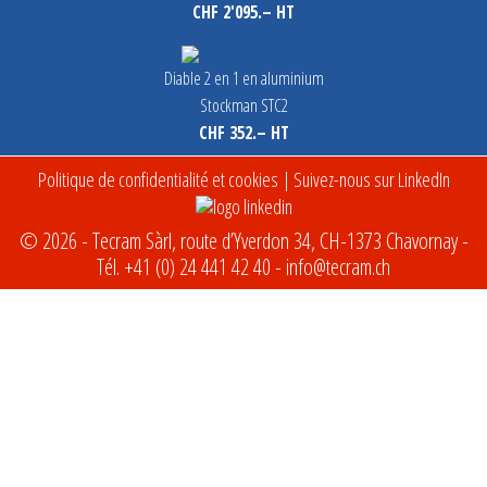
CHF 2'095.– HT
Diable 2 en 1 en aluminium
Stockman STC2
CHF 352.– HT
Politique de confidentialité et cookies
| Suivez-nous sur LinkedIn
© 2026 - Tecram Sàrl, route d’Yverdon 34, CH-1373 Chavornay -
Tél.
+41 (0) 24 441 42 40
-
info@tecram.ch