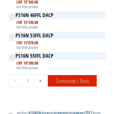
CHF
13'160.00
Voir fiche produit
PS16N 46FFL DACP
CHF
13'330.00
Voir fiche produit
PS16N 53FFL DACP
CHF
13'670.00
Voir fiche produit
PS16N 55FFL DACP
CHF
14'180.00
Voir fiche produit
Commande / Devis
quantité
de
Gerbeur
électrique
autoporté