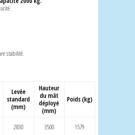
apacité 2000 kg.
urité.
e stabilité.
Hauteur
Levée
du mât
standard
Poids (kg)
déployé
(mm)
(mm)
2830
3500
1579