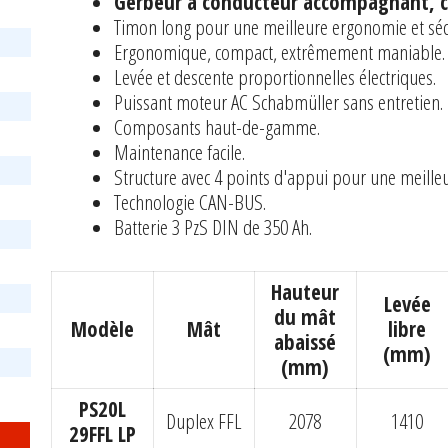
Gerbeur à conducteur accompagnant, c
Timon long pour une meilleure ergonomie et séc
Ergonomique, compact, extrêmement maniable.
Levée et descente proportionnelles électriques.
Puissant moteur AC Schabmüller sans entretien.
Composants haut-de-gamme.
Maintenance facile.
Structure avec 4 points d'appui pour une meilleur
Technologie CAN-BUS.
Batterie 3 PzS DIN de 350 Ah.
Hauteur
Levée
du mât
Modèle
Mât
libre
abaissé
(mm)
(mm)
PS20L
Duplex FFL
2078
1410
29FFL LP