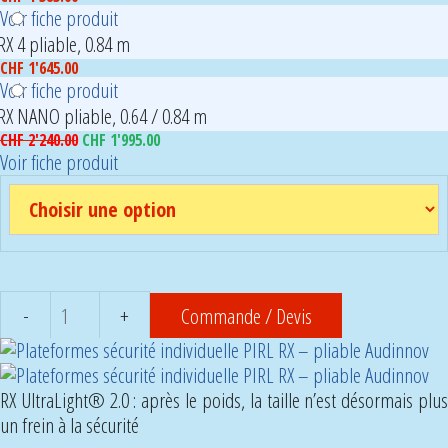
Voir fiche produit
RX 4 pliable, 0.84 m
CHF
1'645.00
Voir fiche produit
RX NANO pliable, 0.64 / 0.84 m
Le
Le
CHF
2'240.00
CHF
1'995.00
prix
prix
Voir fiche produit
initial
actuel
était :
est :
CHF 2'240.00.
CHF 1'995.00.
Commande / Devis
quantité
de
Plateformes
RX UltraLight® 2.0 : après le poids, la taille n’est désormais plus
de
un frein à la sécurité
sécurité