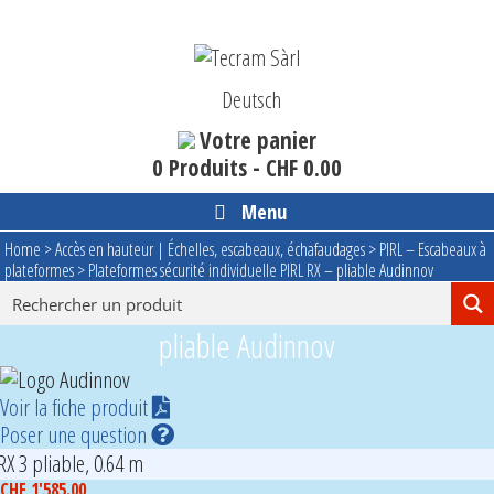
Aller
au
contenu
Deutsch
Votre panier
0 Produits -
CHF
0.00
Menu
Home
>
Accès en hauteur | Échelles, escabeaux, échafaudages
>
PIRL – Escabeaux à
plateformes
>
Plateformes sécurité individuelle PIRL RX – pliable Audinnov
Plateformes sécurité individuelle PIRL RX –
pliable Audinnov
Voir la fiche produit
Poser une question
RX 3 pliable, 0.64 m
CHF
1'585.00