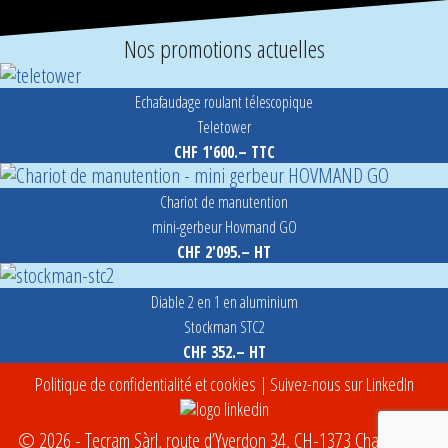
Nos promotions actuelles
Echafaudage roulant télescopique
Teletower
CHF 1'600.– TTC
Chariot de manutention
mini-gerbeur Hovmand GO
CHF 2'095.– HT
Diable 2 en 1 en aluminium
Stockman STC2
CHF 352.– HT
Politique de confidentialité et cookies
| Suivez-nous sur LinkedIn
© 2026 - Tecram Sàrl, route d’Yverdon 34, CH-1373 Chavornay -