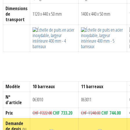
Dimensions
de
1120 x 440 x 50 mm
1400 x 440 x 50 mm
transport
Modèle
10 barreaux
11 barreaux
N°
063010
063011
d'article
Le
Le
Le
Le
Prix
CHF
1'222.00
CHF
733.20
CHF
1'240.00
CHF
744.00
prix
prix
prix
prix
Demande
initial
actuel
initial
actuel
de devis
ou
était :
est :
était :
est :