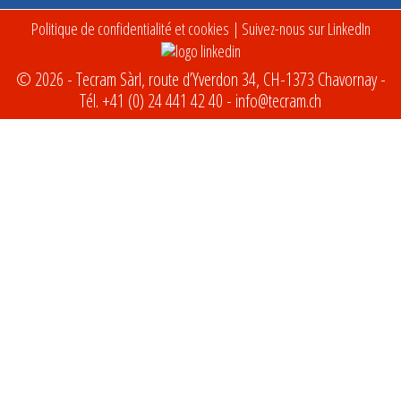
Politique de confidentialité et cookies
| Suivez-nous sur LinkedIn
© 2026 - Tecram Sàrl, route d’Yverdon 34, CH-1373 Chavornay -
Tél.
+41 (0) 24 441 42 40
-
info@tecram.ch