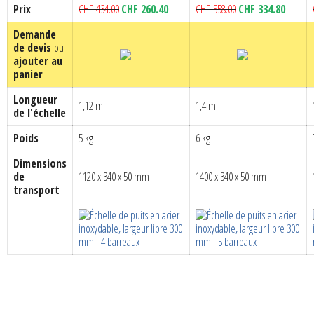
Le
Le
Le
Le
Prix
CHF
434.00
CHF
260.40
CHF
558.00
CHF
334.80
prix
prix
prix
prix
Demande
initial
actuel
initial
actuel
de devis
ou
était :
est :
était :
est :
ajouter au
CHF 434.00.
CHF 260.40.
CHF 558.00.
CHF 334
panier
Longueur
1,12 m
1,4 m
de l'échelle
Poids
5 kg
6 kg
Dimensions
de
1120 x 340 x 50 mm
1400 x 340 x 50 mm
transport