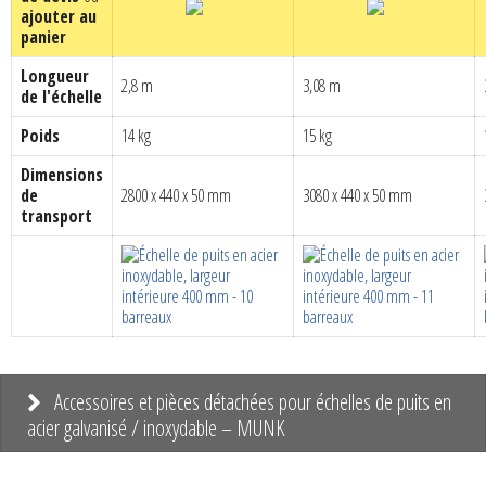
ajouter au
CHF 1'222.00.
CHF 733.20.
CHF 1'240.00.
CHF 7
panier
Longueur
2,8 m
3,08 m
de l'échelle
Poids
14 kg
15 kg
Dimensions
de
2800 x 440 x 50 mm
3080 x 440 x 50 mm
transport
Accessoires et pièces détachées pour échelles de puits en
acier galvanisé / inoxydable – MUNK