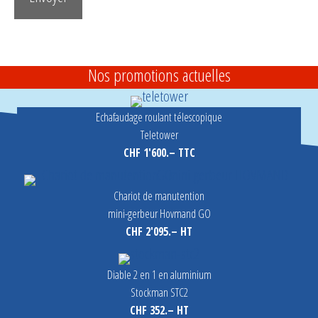
Nos promotions actuelles
Echafaudage roulant télescopique
Teletower
CHF 1'600.– TTC
Chariot de manutention
mini-gerbeur Hovmand GO
CHF 2'095.– HT
Diable 2 en 1 en aluminium
Stockman STC2
CHF 352.– HT