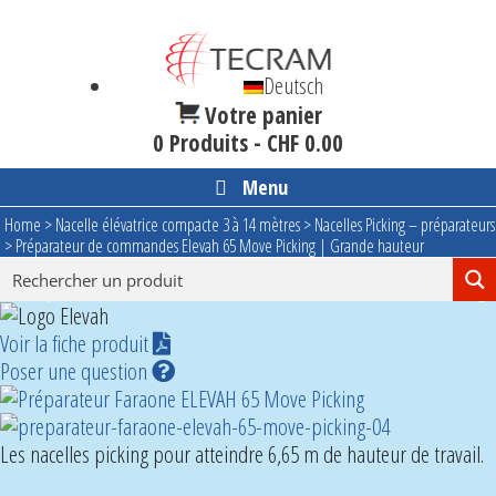
Aller
au
contenu
Deutsch
Votre panier
0 Produits -
CHF
0.00
Menu
Home
>
Nacelle élévatrice compacte 3 à 14 mètres
>
Nacelles Picking – préparateurs
>
Préparateur de commandes Elevah 65 Move Picking | Grande hauteur
Préparateur Faraone Elevah 65 Move Picking
Voir la fiche produit
Poser une question
Les nacelles picking pour atteindre 6,65 m de hauteur de travail.