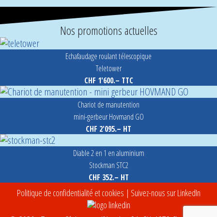
Nos promotions actuelles
Echafaudage roulant télescopique
Teletower
CHF 1'600.– TTC
Chariot de manutention
mini-gerbeur Hovmand GO
CHF 2'095.– HT
Diable 2 en 1 en aluminium
Stockman STC2
CHF 352.– HT
Politique de confidentialité et cookies
| Suivez-nous sur LinkedIn