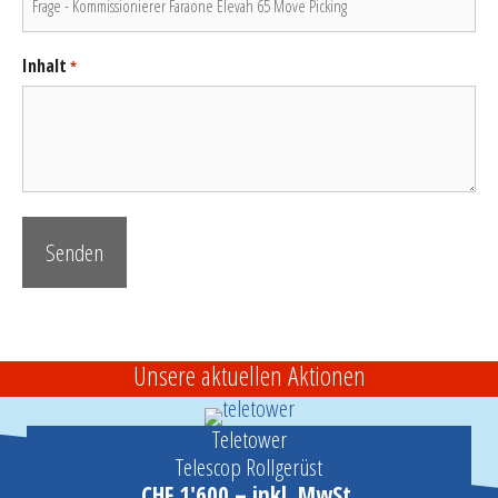
Inhalt
*
Unsere aktuellen Aktionen
Teletower
Telescop Rollgerüst
CHF 1'600.– inkl. MwSt.