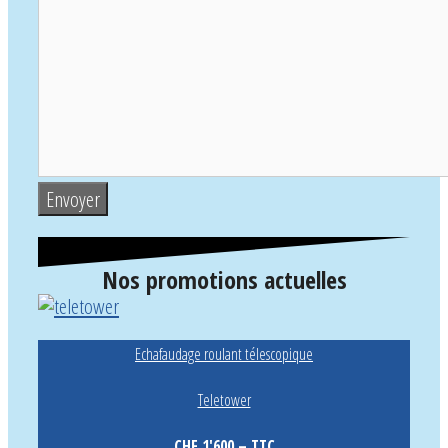
Nos promotions actuelles
Echafaudage roulant télescopique
Teletower
CHF 1'600.– TTC