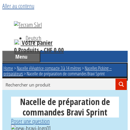
Aller au contenu
Deutsch
Votre panier
0 Produits -
CHF
0.00
Menu
Home
>
Nacelle élévatrice compacte 3 à 14 mètres
>
Nacelles Picking –
préparateurs
>
Nacelle de préparation de commandes Bravi Sprint
Nacelle de préparation de
commandes Bravi Sprint
Poser une question