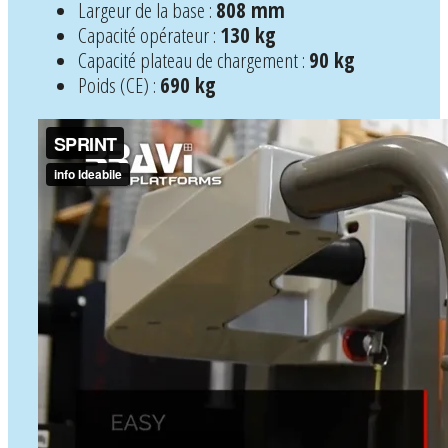
Largeur de la base :
808 mm
Capacité opérateur :
130 kg
Capacité plateau de chargement :
90 kg
Poids (CE) :
690 kg