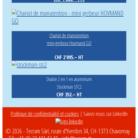
Chariot de manutention
mini-gerbeur Hovmand GO
CHF 2'095.– HT
Diable 2 en 1 en aluminium
Stockman STC2
CHF 352.– HT
Politique de confidentialité et cookies
| Suivez-nous sur LinkedIn
© 2026 - Tecram Sàrl, route d’Yverdon 34, CH-1373 Chavornay