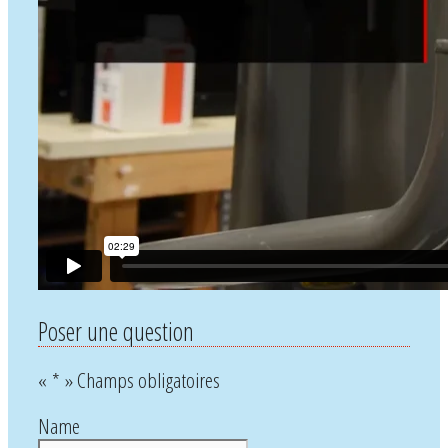
Poser une question
«
*
» Champs obligatoires
Name