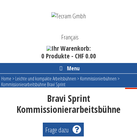
Skip
to
content
Français
Ihr Warenkorb:
0 Produkte -
CHF
0.00
Menu
Home
>
Leichte und kompakte Arbeitsbühnen
>
Kommissionierbühnen
>
Kommissionierarbeitsbühne Bravi Sprint
Bravi Sprint
Kommissionierarbeitsbühne
Frage dazu