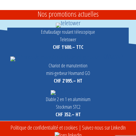
Nos promotions actuelles
Echafaudage roulant télescopique
Teletower
CHF 1'600.– TTC
Chariot de manutention
mini-gerbeur Hovmand GO
CHF 2'095.– HT
Diable 2 en 1 en aluminium
Stockman STC2
CHF 352.– HT
Politique de confidentialité et cookies
| Suivez-nous sur LinkedIn