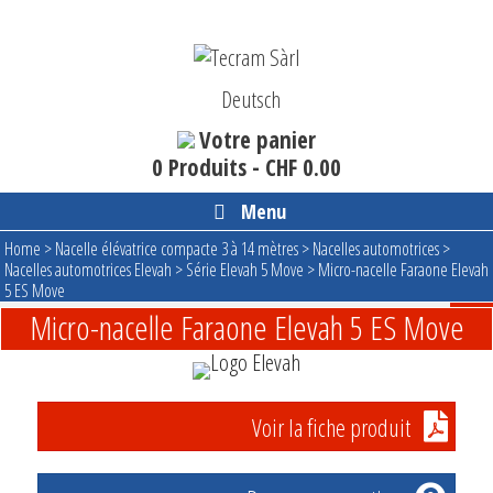
Aller
au
contenu
Deutsch
Votre panier
0 Produits -
CHF
0.00
Menu
Home
>
Nacelle élévatrice compacte 3 à 14 mètres
>
Nacelles automotrices
>
Nacelles automotrices Elevah
>
Série Elevah 5 Move
>
Micro-nacelle Faraone Elevah
5 ES Move
Micro-nacelle Faraone Elevah 5 ES Move
Voir la fiche produit