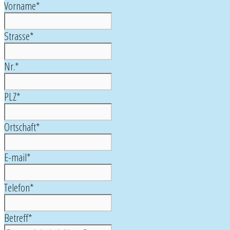
Vorname
*
Strasse
*
Nr.
*
PLZ
*
Ortschaft
*
E-mail
*
Telefon
*
Betreff
*