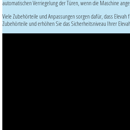
automatischen Verriegelung der Türen, wenn die Maschine ang
Viele Zubehörteile und Anpassungen sorgen dafür, dass Elevah fü
Zubehörteile und erhöhen Sie das Sicherheitsniveau Ihrer Elevah