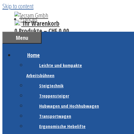
Skip to content
Français
Ihr Warenkorb
0 Produkte –
CHF
0.00
Menu
Home
Leichte und kompakte
Arbeitsbühnen
Steigtechnik
Treppensteiger
Hubwagen und Hochhubwagen
Transportwagen
Ergonomische Hebelifte