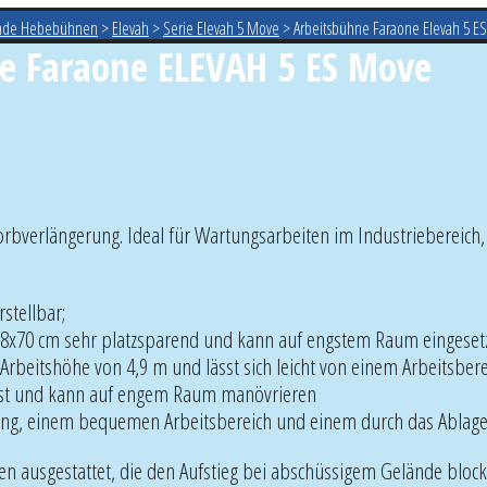
ende Hebebühnen
>
Elevah
>
Serie Elevah 5 Move
>
Arbeitsbühne Faraone Elevah 5 E
e Faraone ELEVAH 5 ES Move
rbverlängerung. Ideal für Wartungsarbeiten im Industriebereich
stellbar;
 98x70 cm sehr platzsparend und kann auf engstem Raum eingeset
 Arbeitshöhe von 4,9 m und lässt sich leicht von einem Arbeitsb
elbst und kann auf engem Raum manövrieren
ang, einem bequemen Arbeitsbereich und einem durch das Ablage
en ausgestattet, die den Aufstieg bei abschüssigem Gelände block