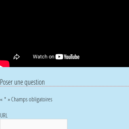
Poser une question
«
*
» Champs obligatoires
URL