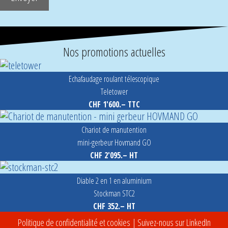
Nos promotions actuelles
Echafaudage roulant télescopique
Teletower
CHF 1'600.– TTC
Chariot de manutention
mini-gerbeur Hovmand GO
CHF 2'095.– HT
Diable 2 en 1 en aluminium
Stockman STC2
CHF 352.– HT
Politique de confidentialité et cookies
| Suivez-nous sur LinkedIn