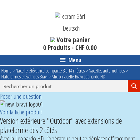
Aller
au
contenu
Deutsch
Votre panier
0 Produits -
CHF
0.00
Menu
Home
>
Nacelle élévatrice compacte 3 à 14 mètres
>
Nacelles automotrices
>
Plateformes élévatrices Bravi
>
Micro-nacelle Bravi Leonardo HD
Micro-nacelle Bravi Leonardo HD
Poser une question
Voir la fiche produit
Version extérieure "Outdoor" avec extensions de
plateforme des 2 côtés
Avec la Leonardo HD, l’opérateur peut se déplacer efficacement