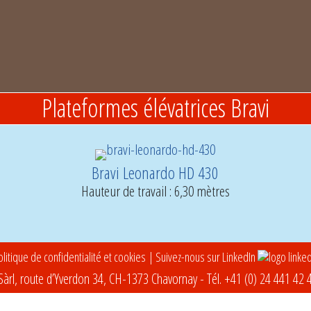
Plateformes élévatrices Bravi
Bravi Leonardo HD 430
Hauteur de travail : 6,30 mètres
litique de confidentialité et cookies
| Suivez-nous sur LinkedIn
àrl, route d’Yverdon 34, CH-1373 Chavornay - Tél.
+41 (0) 24 441 42 