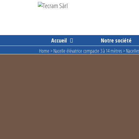
Aller
au
contenu
Accueil
Notre société
Home
>
Nacelle élévatrice compacte 3 à 14 mètres
>
Nacelle