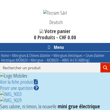
Aller
au
contenu
Deutsch
Votre panier
0 Produits -
CHF
0.00
Menu
Home
>
Mini-grues & Chèvres d’atelier
>
Mini-grues électriques
>
Grues d’atelier
électriques MOBILEV
>
Mini-grue – MOBILEV – 40MS 4×2 R (4000 kg)
Mini-grue - MOBILEV - 40MS 4x2 R (4000 kg)
Voir la fiche produit
Poser une question
Sans cabine, ni timon, la nouvelle
mini grue électrique