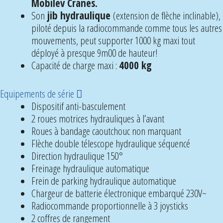
Mobilev Cranes.
Son
jib hydraulique
(extension de flèche inclinable),
piloté depuis la radiocommande comme tous les autres
mouvements, peut supporter 1000 kg maxi tout
déployé à presque 9m00 de hauteur!
Capacité de charge maxi :
4000 kg
D
Equipements de série
é
Dispositif anti-basculement
p
2 roues motrices hydrauliques à l’avant
l
Roues à bandage caoutchouc non marquant
i
Flèche double télescope hydraulique séquencé
e
Direction hydraulique 150°
r
Freinage hydraulique automatique
Frein de parking hydraulique automatique
Chargeur de batterie électronique embarqué 230V~
Radiocommande proportionnelle à 3 joysticks
2 coffres de rangement