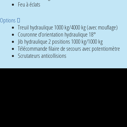
Feu à éclats
D
Options
é
Treuil hydraulique 1000 kg/4000 kg (avec mouflage)
p
Couronne d’orientation hydraulique 18°
l
Jib hydraulique 2 positions 1000 kg/1000 kg
i
Télécommande filaire de secours avec potentiomètre
e
Scrutateurs anticollisions
r