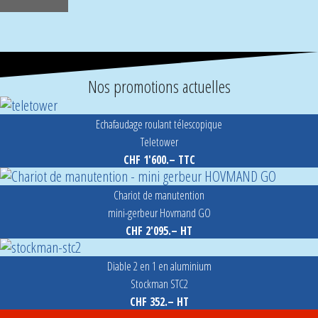
Nos promotions actuelles
Echafaudage roulant télescopique
Teletower
CHF 1'600.– TTC
Chariot de manutention
mini-gerbeur Hovmand GO
CHF 2'095.– HT
Diable 2 en 1 en aluminium
Stockman STC2
CHF 352.– HT