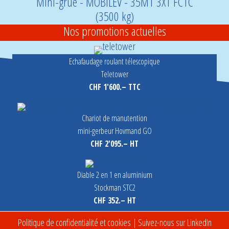
Mini-grue - MOBILEV - 35MT 3X1 FCTC
(3500 kg)
Nos promotions actuelles
Echafaudage roulant télescopique
Teletower
CHF 1'600.– TTC
Chariot de manutention
mini-gerbeur Hovmand GO
CHF 2'095.– HT
Diable 2 en 1 en aluminium
Stockman STC2
CHF 352.– HT
Politique de confidentialité et cookies
| Suivez-nous sur LinkedIn