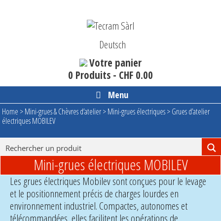
Aller
au
contenu
Deutsch
Votre panier
0 Produits -
CHF
0.00
Menu
Home
>
Mini-grues & Chèvres d’atelier
>
Mini-grues électriques
>
Grues d’atelier
électriques MOBILEV
Mini-grues électriques MOBILEV
Les grues électriques Mobilev sont conçues pour le levage
et le positionnement précis de charges lourdes en
environnement industriel. Compactes, autonomes et
télécommandées, elles facilitent les opérations de