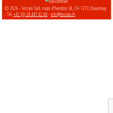
© 2026 - Tecram Sàrl, route d’Yverdon 34, CH-1373 Chavornay
- Tél.
+41 (0) 24 441 42 40
-
info@tecram.ch