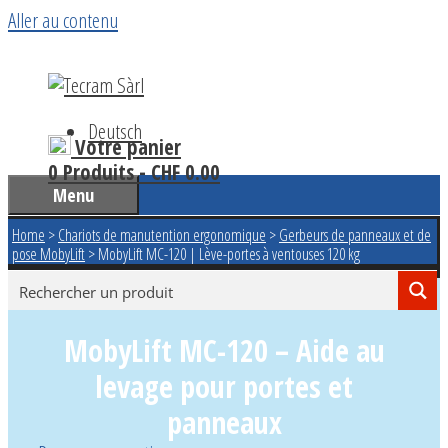
Aller au contenu
Deutsch
Votre panier
0 Produits -
CHF
0.00
Menu
Home
>
Chariots de manutention ergonomique
>
Gerbeurs de panneaux et de
pose MobyLift
>
MobyLift MC-120 | Lève-portes à ventouses 120 kg
MobyLift MC-120 – Aide au
levage pour portes et
panneaux