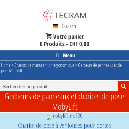
Aller
au
contenu
Deutsch
Votre panier
0 Produits -
CHF
0.00
Menu
Home
>
Chariots de manutention ergonomique
>
Gerbeurs de panneaux et de
pose MobyLift
Gerbeurs de panneaux et chariots de pose
MobyLift
Chariot de pose à ventouses pour portes