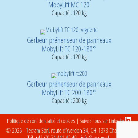
MobyLift MC 120
Capacité : 120 kg
Gerbeur préhenseur de panneaux
MobyLift TC 120-180°
Capacité : 120 kg
Gerbeur préhenseur de panneaux
MobyLift TC 200-180°
Capacité : 200 kg
Politique de confidentialité et cookies
| Suivez-nous sur LinkedIn
© 2026 - Tecram Sàrl, route d’Yverdon 34, CH-1373 Chavornay -
Tél.
+41 (0) 24 441 42 40
-
info@tecram.ch