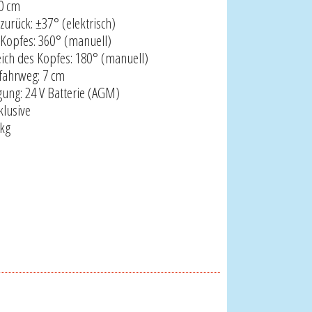
0 cm
urück: ±37° (elektrisch)
Kopfes: 360° (manuell)
ch des Kopfes: 180° (manuell)
rfahrweg: 7 cm
ung: 24 V Batterie (AGM)
klusive
 kg