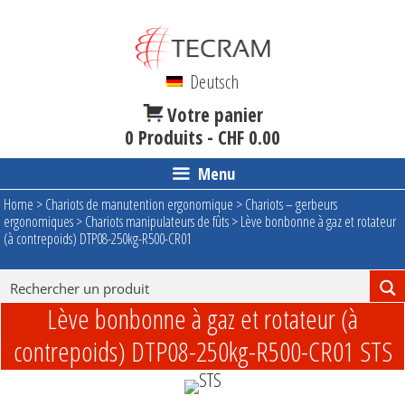
Aller
au
contenu
Deutsch
Votre panier
0 Produits -
CHF
0.00
Menu
Home
>
Chariots de manutention ergonomique
>
Chariots – gerbeurs
ergonomiques
>
Chariots manipulateurs de fûts
>
Lève bonbonne à gaz et rotateur
(à contrepoids) DTP08-250kg-R500-CR01
Lève bonbonne à gaz et rotateur (à
contrepoids) DTP08-250kg-R500-CR01 STS