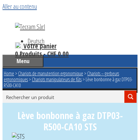
Aller au contenu
Deutsch
Votre panier
0 Produits -
CHF
0.00
Menu
Home
>
Chariots de manutention ergonomique
>
Chariots – gerbeurs
ergonomiques
>
Chariots manipulateurs de fûts
>
Lève bonbonne à gaz DTP03-
R500-CA10
Lève bonbonne à gaz DTP03-
R500-CA10 STS