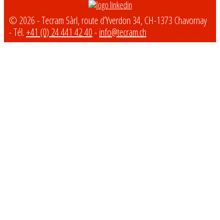
© 2026 - Tecram Sàrl, route d’Yverdon 34, CH-1373 Chavornay
- Tél.
+41 (0) 24 441 42 40
-
info@tecram.ch