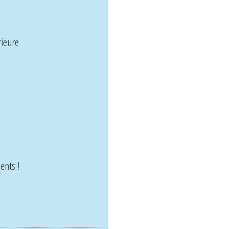
rieure
ents !