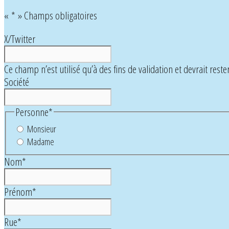
«
*
» Champs obligatoires
X/Twitter
Ce champ n’est utilisé qu’à des fins de validation et devrait reste
Société
Personne
*
Monsieur
Madame
Nom
*
Prénom
*
Rue
*