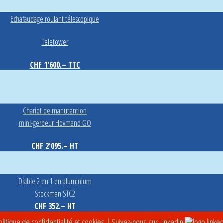
Echafaudage roulant télescopique
Teletower
CHF 1'600.– TTC
Chariot de manutention
mini-gerbeur Hovmand GO
CHF 2'095.– HT
Diable 2 en 1 en aluminium
Stockman STC2
CHF 352.– HT
litique de confidentialité et cookies
| Suivez-nous sur LinkedIn