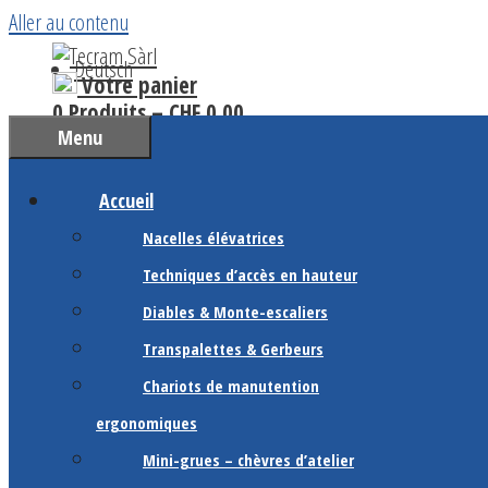
Aller au contenu
Deutsch
Votre panier
0 Produits –
CHF
0.00
Menu
Accueil
Nacelles élévatrices
Techniques d’accès en hauteur
Diables & Monte-escaliers
Transpalettes & Gerbeurs
Chariots de manutention
ergonomiques
Mini-grues – chèvres d’atelier