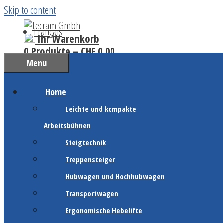
Skip to content
Français
Ihr Warenkorb
0 Produkte –
CHF
0.00
Menu
Home
Leichte und kompakte
Arbeitsbühnen
Steigtechnik
Treppensteiger
Hubwagen und Hochhubwagen
Transportwagen
Ergonomische Hebelifte