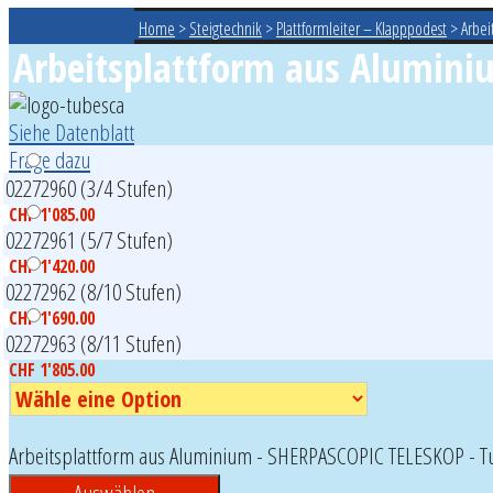
Home
>
Steigtechnik
>
Plattformleiter – Klapppodest
>
Arbei
Arbeitsplattform aus Alumini
Siehe Datenblatt
Frage dazu
02272960 (3/4 Stufen)
CHF
1'085.00
02272961 (5/7 Stufen)
CHF
1'420.00
02272962 (8/10 Stufen)
CHF
1'690.00
02272963 (8/11 Stufen)
CHF
1'805.00
Arbeitsplattform aus Aluminium - SHERPASCOPIC TELESKOP -
Auswählen