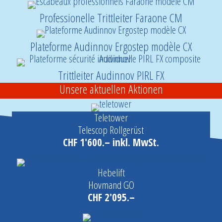
Professionelle Trittleiter Faraone CM
Plateforme Audinnov Ergostep modèle CX
Trittleiter Audinnov PIRL FX
Unsere aktuellen Aktionen
Teletower
Telescop Rollgerüst
CHF 1'600.– inkl. MwSt.
Hebelift
Hovmand GO
CHF 2'095.–