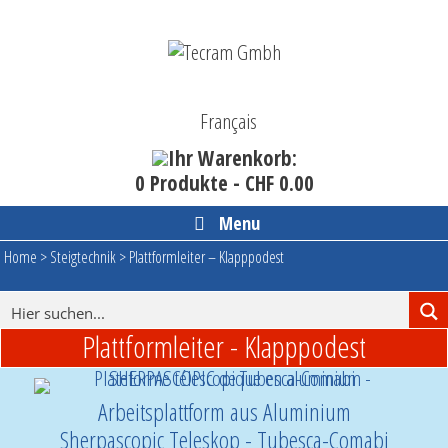
Skip
to
content
Français
Ihr Warenkorb:
0 Produkte -
CHF
0.00
Menu
Home
>
Steigtechnik
>
Plattformleiter – Klapppodest
Plattformleiter - Klapppodest
Arbeitsplattform aus Aluminium
Sherpascopic Teleskop - Tubesca-Comabi