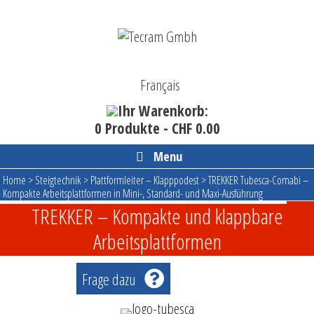
Skip
to
content
Français
Ihr Warenkorb:
0 Produkte -
CHF
0.00
Menu
Home
>
Steigtechnik
>
Plattformleiter – Klapppodest
>
TREKKER Tubesca-Comabi –
Kompakte Arbeitsplattformen in Mini-, Standard- und Maxi-Ausführung
TREKKER – Kompakte und klappbare
Arbeitsplattformen
Frage dazu