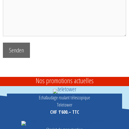
Nos promotions actuelles
Echafaudage roulant télescopique
Teletower
CHF 1'600.– TTC