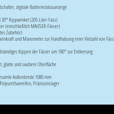
chalter, digitale Batteriestatusanzeige
30° Kippwinkel (205-Liter-Fass)
iter (einschließlich MAUSER-Fässer)
ates Zubehör)
nnkraft und Manometer zur Handhabung einer Vielzahl von Fässer
llständiges Kippen der Fässer um 180° zur Entleerung
rt, glatte und saubere Oberfläche
esamte Außenbreite 1080 mm
olyurethanreifen, Präzisionslager