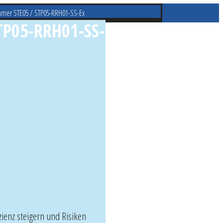
ammer STE05 / STP05-RRH01-SS-Ex
TP05-RRH01-SS-
zienz steigern und Risiken