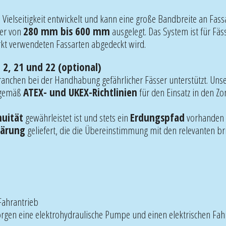
Vielseitigkeit entwickelt und kann eine große Bandbreite an Fas
ser von
280 mm bis 600 mm
ausgelegt. Das System ist für Fä
rkt verwendeten Fassarten abgedeckt wird.
 2, 21 und 22 (optional)
ranchen bei der Handhabung gefährlicher Fässer unterstützt. Uns
gemäß
ATEX- und UKEX-Richtlinien
für den Einsatz in den Z
nuität
gewährleistet ist und stets ein
Erdungspfad
vorhanden i
lärung
geliefert, die die Übereinstimmung mit den relevanten bri
Fahrantrieb
orgen eine elektrohydraulische Pumpe und einen elektrischen Fahr