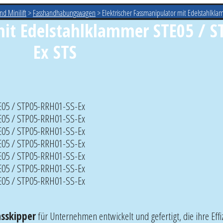
d Minilift
>
Fasshandhabungswagen
>
Elektrischer Fassmanipulator mit Edelstahlkl
mit Edelstahlklammer STE05 / S
Ex STS
asskipper
für Unternehmen entwickelt und gefertigt, die ihre Effi