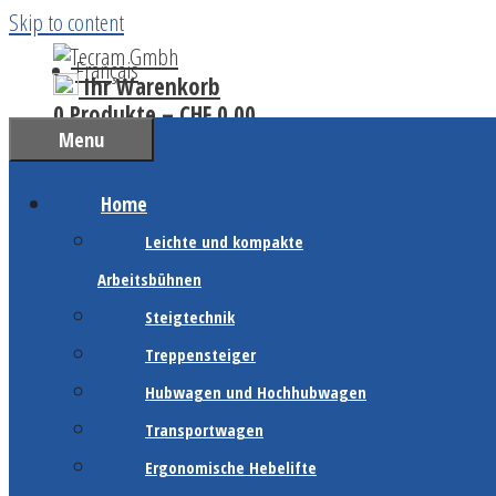
Skip to content
Français
Ihr Warenkorb
0 Produkte –
CHF
0.00
Menu
Home
Leichte und kompakte
Arbeitsbühnen
Steigtechnik
Treppensteiger
Hubwagen und Hochhubwagen
Transportwagen
Ergonomische Hebelifte