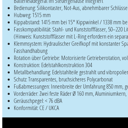
Batterieladegerät im Steuergehäuse integriert
Bedienung: Silikontaster, Not-Aus, abnehmbarer Schlüssels
Hubweg: 1515 mm
Kippabstand: 1415 mm bei 15° Kippwinkel / 1338 mm bei 
Fasskompatibilität: Stahl- und Kunststofffässer, 50–220 L
(Hinweis: Kunststofffässer mit L-Ring erfordern ein separ
Klemmsystem: Hydraulischer Greifkopf mit konstanter Spa
Fasshandhabung
Rotation über Getriebe: Motorisierte Getrieberotation, vo
Konstruktion: Edelstahlkonstruktion 304
Metallbehandlung: Edelstahlteile gestrahlt und vibropolie
Schutz: Transparentes, bruchsicheres Polycarbonat
Fußabmessungen: Innenbreite der Umfahrung 850 mm, g
Vorderräder: Zwei feste Räder Ø 160 mm, Aluminiumkern, P
Geräuschpegel: < 76 dBA
Konformität: CE / UKCA