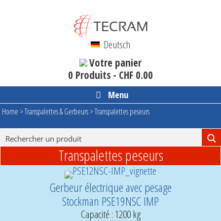
Aller
au
contenu
Deutsch
Votre panier
0 Produits -
CHF
0.00
Menu
Home
>
Transpalettes & Gerbeurs
>
Transpalettes peseurs
Transpalettes peseurs
Gerbeur électrique avec pesage
Stockman PSE19NSC IMP
Capacité : 1200 kg