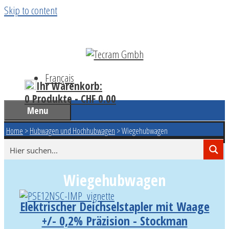
Skip to content
Français
Ihr Warenkorb:
0 Produkte -
CHF
0.00
Menu
Home
>
Hubwagen und Hochhubwagen
>
Wiegehubwagen
Wiegehubwagen
Elektrischer Deichselstapler mit Waage
+/- 0,2% Präzision - Stockman