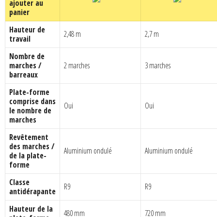
ajouter au
CHF 1'858.00.
CHF 1'114.80.
CHF 2'132.00.
panier
Hauteur de
2,48 m
2,7 m
travail
Nombre de
marches /
2 marches
3 marches
barreaux
Plate-forme
comprise dans
Oui
Oui
le nombre de
marches
Revêtement
des marches /
Aluminium ondulé
Aluminium ondulé
de la plate-
forme
Classe
R9
R9
antidérapante
Hauteur de la
480 mm
720 mm