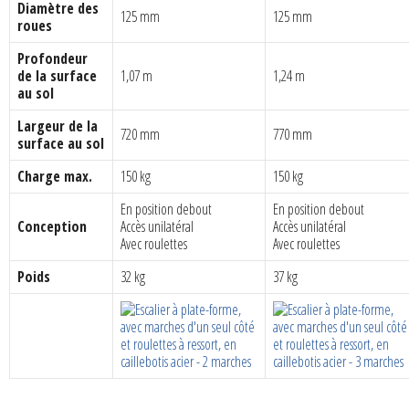
Diamètre des
125 mm
125 mm
roues
Profondeur
de la surface
1,07 m
1,24 m
au sol
Largeur de la
720 mm
770 mm
surface au sol
Charge max.
150 kg
150 kg
En position debout
En position debout
Conception
Accès unilatéral
Accès unilatéral
Avec roulettes
Avec roulettes
Poids
32 kg
37 kg