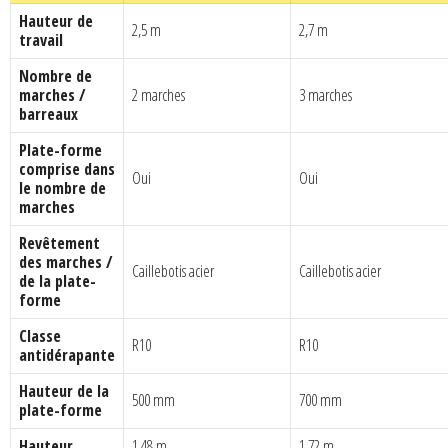
Hauteur de
2,5 m
2,7 m
travail
Nombre de
marches /
2 marches
3 marches
barreaux
Plate-forme
comprise dans
Oui
Oui
le nombre de
marches
Revêtement
des marches /
Caillebotis acier
Caillebotis acier
de la plate-
forme
Classe
R10
R10
antidérapante
Hauteur de la
500 mm
700 mm
plate-forme
Hauteur
1,48 m
1,72 m