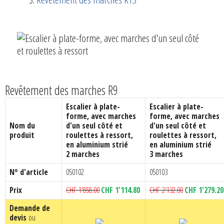
Revêtement des marches R9
Escalier à plate-
Escalier à plate-
forme, avec marches
forme, avec marches
Nom du
d'un seul côté et
d'un seul côté et
produit
roulettes à ressort,
roulettes à ressort,
en aluminium strié
en aluminium strié
2 marches
3 marches
N° d'article
050102
050103
Le
Le
Le
Prix
CHF
1'858.00
CHF
1'114.80
CHF
2'132.00
CHF
1'279.20
prix
prix
prix
Demande de
initial
actuel
initial
devis
ou
était :
est :
était :