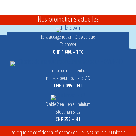
Nos promotions actuelles
Echafaudage roulant télescopique
Teletower
CHF 1'600.– TTC
Chariot de manutention
mini-gerbeur Hovmand GO
CHF 2'095.– HT
Diable 2 en 1 en aluminium
Stockman STC2
CHF 352.– HT
Politique de confidentialité et cookies
| Suivez-nous sur LinkedIn