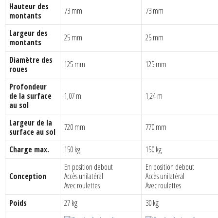
Hauteur des
73 mm
73 mm
montants
Largeur des
25 mm
25 mm
montants
Diamètre des
125 mm
125 mm
roues
Profondeur
de la surface
1,07 m
1,24 m
au sol
Largeur de la
720 mm
770 mm
surface au sol
Charge max.
150 kg
150 kg
En position debout
En position debout
Conception
Accès unilatéral
Accès unilatéral
Avec roulettes
Avec roulettes
Poids
27 kg
30 kg