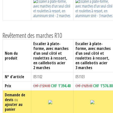
Revêtement des marches R10
Escalier à plate-
Escalier à plate-
forme, avec marches
forme, avec marches
Nom du
d'un seul côté et
d'un seul côté et
produit
roulettes à ressort,
roulettes à ressort,
en caillebotis acier
en caillebotis acier
2 marches
3 marches
N° d'article
051102
051103
Le
Le
Le
Prix
CHF
2'324.00
CHF
1'394.40
CHF
2'628.00
CHF
1'576.80
prix
prix
prix
Demande de
initial
actuel
initial
devis
ou
était :
est :
était :
ajouter au
CHF 2'324.00.
CHF 1'394.40.
CHF 2'628.00.
panier