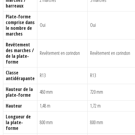
marches /
2 marches
3 marches
barreaux
Plate-forme
comprise dans
Oui
Oui
le nombre de
marches
Revêtement
des marches /
Revêtement en corindon
Revêtement en corindon
de la plate-
forme
Classe
R13
R13
antidérapante
Hauteur de la
480 mm
720 mm
plate-forme
Hauteur
1,48 m
1,72 m
Longueur de
la plate-
800 mm
800 mm
forme