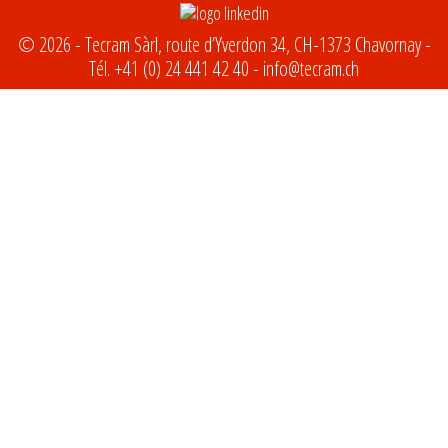
© 2026 - Tecram Sàrl, route d’Yverdon 34, CH-1373 Chavornay -
Tél.
+41 (0) 24 441 42 40
-
info@tecram.ch