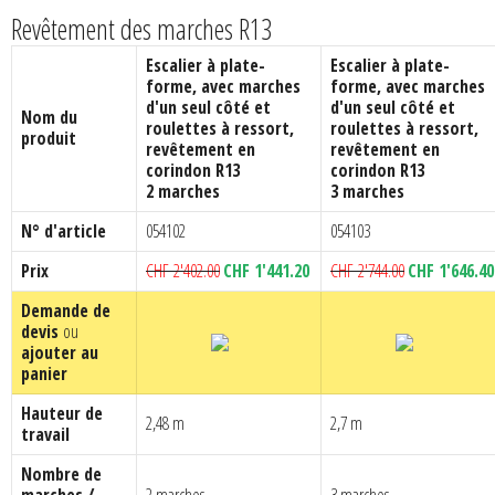
Revêtement des marches R13
Escalier à plate-
Escalier à plate-
forme, avec marches
forme, avec marches
d'un seul côté et
d'un seul côté et
Nom du
roulettes à ressort,
roulettes à ressort,
produit
revêtement en
revêtement en
corindon R13
corindon R13
2 marches
3 marches
N° d'article
054102
054103
Le
Le
Le
Prix
CHF
2'402.00
CHF
1'441.20
CHF
2'744.00
CHF
1'646.40
prix
prix
prix
Demande de
initial
actuel
initial
devis
ou
était :
est :
était :
ajouter au
CHF 2'402.00.
CHF 1'441.20.
CHF 2'744.00.
panier
Hauteur de
2,48 m
2,7 m
travail
Nombre de