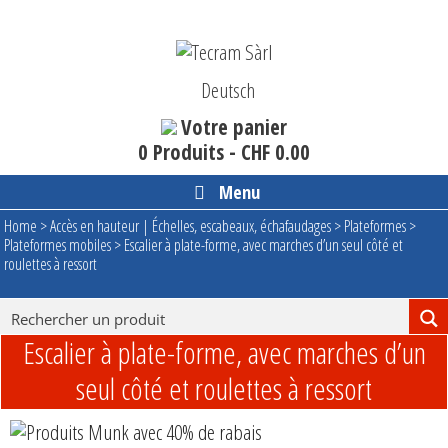
Aller
au
contenu
Deutsch
Votre panier
0 Produits -
CHF
0.00
Menu
Home
>
Accès en hauteur | Échelles, escabeaux, échafaudages
>
Plateformes
>
Plateformes mobiles
>
Escalier à plate-forme, avec marches d’un seul côté et
roulettes à ressort
Escalier à plate-forme, avec marches d’un
seul côté et roulettes à ressort