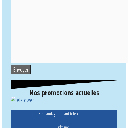
Nos promotions actuelles
Echafaudage roulant télescopique
Teletower