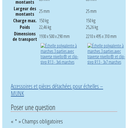
montants
Largeur des
25 mm
25 mm
montants
Charge max.
150 kg
150 kg
Poids
22,46 kg
25,26 kg
Dimensions
1930 x 500 x 290 mm
2210 x 495 x 310 mm
de transport
Accessoires et pièces détachées pour échelles –
MUNK
Poser une question
«
*
» Champs obligatoires