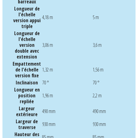
barreaux
Longueur de
l'échelle
4,18 m
5 m
version appui
triple
Longueur de
l'échelle
version
3,06 m
3,6 m
double avec
extension
Empattement
de l'échelle
1,32 m
1,56 m
version fixe
Inclinaison
70 °
70 °
Longueur en
position
1,96 m
2,2 m
repliée
Largeur
490 mm
490 mm
extérieure
Largeur de
930 mm
930 mm
traverse
Hauteur des
85 mm
85 mm