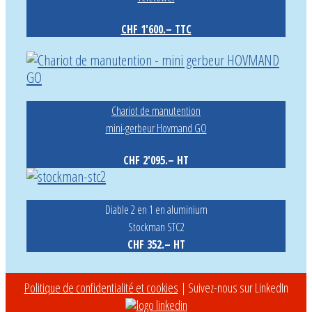
CHF 1'600.– TTC
Chariot de manutention
mini-gerbeur Hovmand GO
CHF 2'095.– HT
Diable 2 en 1 en aluminium
Stockman STC2
CHF 352.– HT
Politique de confidentialité et cookies
| Suivez-nous sur LinkedIn