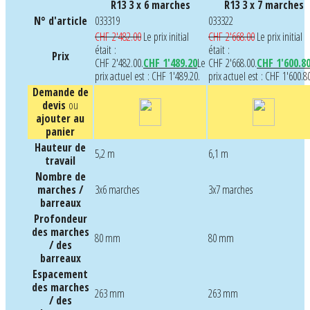
R13 3 x 6 marches
R13 3 x 7 marches
N° d'article
033319
033322
CHF
2'482.00
Le prix initial
CHF
2'668.00
Le prix initial
était :
était :
Prix
CHF 2'482.00.
CHF
1'489.20
Le
CHF 2'668.00.
CHF
1'600.8
prix actuel est : CHF 1'489.20.
prix actuel est : CHF 1'600.8
Demande de
devis
ou
ajouter au
panier
Hauteur de
5,2 m
6,1 m
travail
Nombre de
marches /
3x6 marches
3x7 marches
barreaux
Profondeur
des marches
80 mm
80 mm
/ des
barreaux
Espacement
des marches
263 mm
263 mm
/ des