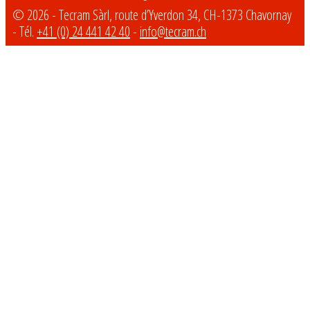
© 2026 - Tecram Sàrl, route d’Yverdon 34, CH-1373 Chavornay
- Tél.
+41 (0) 24 441 42 40
-
info@tecram.ch