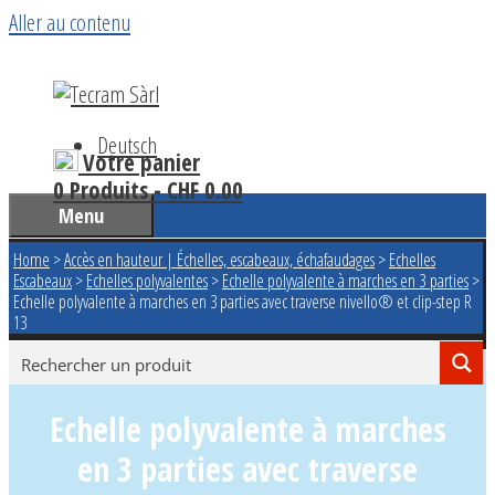
Aller au contenu
Deutsch
Votre panier
0 Produits -
CHF
0.00
Menu
Home
>
Accès en hauteur | Échelles, escabeaux, échafaudages
>
Echelles
Escabeaux
>
Echelles polyvalentes
>
Echelle polyvalente à marches en 3 parties
>
Echelle polyvalente à marches en 3 parties avec traverse nivello® et clip-step R
13
Echelle polyvalente à marches
en 3 parties avec traverse