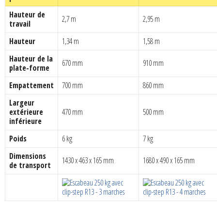
Hauteur de
2,7 m
2,95 m
travail
Hauteur
1,34 m
1,58 m
Hauteur de la
670 mm
910 mm
plate-forme
Empattement
700 mm
860 mm
Largeur
extérieure
470 mm
500 mm
inférieure
Poids
6 kg
7 kg
Dimensions
1430 x 463 x 165 mm
1680 x 490 x 165 mm
de transport