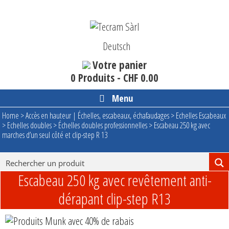
Aller
au
contenu
Deutsch
Votre panier
0 Produits -
CHF
0.00
Menu
Home
>
Accès en hauteur | Échelles, escabeaux, échafaudages
>
Echelles Escabeaux
>
Echelles doubles
>
Échelles doubles professionnelles
>
Escabeau 250 kg avec
marches d’un seul côté et clip-step R 13
Escabeau 250 kg avec revêtement anti-
dérapant clip-step R13