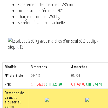
Espacement des marches : 235 mm
Inclinaison de l’échelle : 70°
Charge maximale : 250 kg
Se réfère à la norme actuelle
Modèle
3 marches
4 marches
N° d'article
042703
042704
Le
Le
Le
Le
Prix
CHF
542.00
CHF
325.20
CHF
624.00
CHF
374.40
prix
prix
prix
prix
Demande de
initial
actuel
initial
actu
devis
ou
était :
est :
était :
est :
ajouter au
CHF 542.00.
CHF 325.20.
CHF 624.00.
CHF 
panier