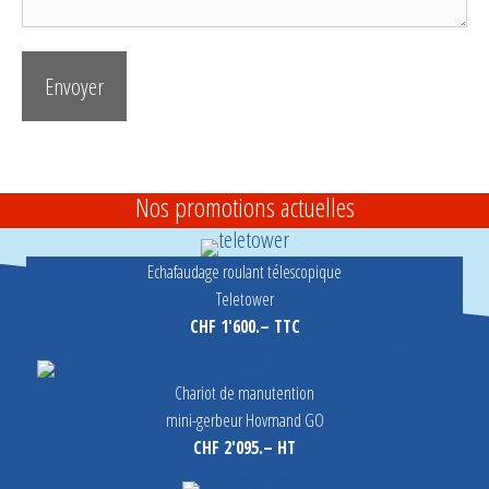
Nos promotions actuelles
Echafaudage roulant télescopique
Teletower
CHF 1'600.– TTC
Chariot de manutention
mini-gerbeur Hovmand GO
CHF 2'095.– HT