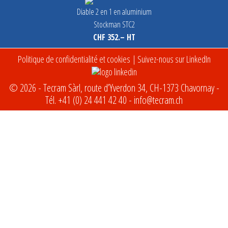
Diable 2 en 1 en aluminium
Stockman STC2
CHF 352.– HT
Politique de confidentialité et cookies
| Suivez-nous sur LinkedIn
© 2026 - Tecram Sàrl, route d’Yverdon 34, CH-1373 Chavornay -
Tél.
+41 (0) 24 441 42 40
-
info@tecram.ch