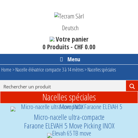
Aller
au
contenu
Deutsch
Votre panier
0 Produits -
CHF
0.00
Menu
Home
>
Nacelle élévatrice compacte 3 à 14 mètres
>
Nacelles spéciales
Nacelles spéciales
Micro-nacelle ultra-compacte
Faraone ELEVAH 5 Move Picking INOX