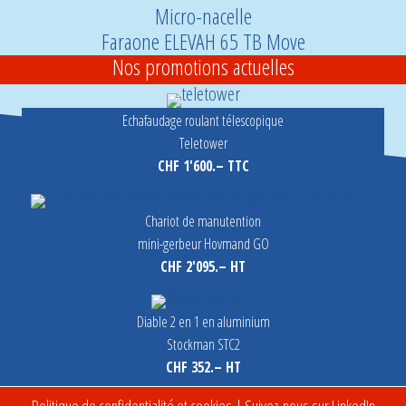
Micro-nacelle
Faraone ELEVAH 65 TB Move
Nos promotions actuelles
Echafaudage roulant télescopique
Teletower
CHF 1'600.– TTC
Chariot de manutention
mini-gerbeur Hovmand GO
CHF 2'095.– HT
Diable 2 en 1 en aluminium
Stockman STC2
CHF 352.– HT