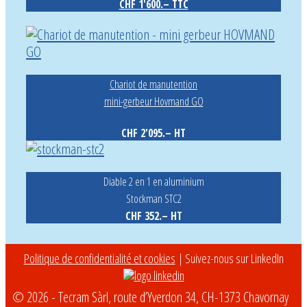
CHF 1'600.– TTC
Chariot de manutention
mini-gerbeur Hovmand GO
CHF 2'095.– HT
Diable 2 en 1 en aluminium
Stockman STC2
CHF 352.– HT
Politique de confidentialité et cookies
| Suivez-nous sur LinkedIn
© 2026 - Tecram Sàrl, route d’Yverdon 34, CH-1373 Chavornay