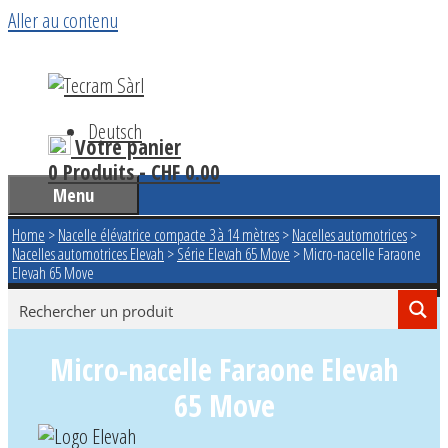
Aller au contenu
Deutsch
Votre panier
0 Produits -
CHF
0.00
Menu
Home
>
Nacelle élévatrice compacte 3 à 14 mètres
>
Nacelles automotrices
>
Nacelles automotrices Elevah
>
Série Elevah 65 Move
>
Micro-nacelle Faraone
Elevah 65 Move
Micro-nacelle Faraone Elevah
65 Move