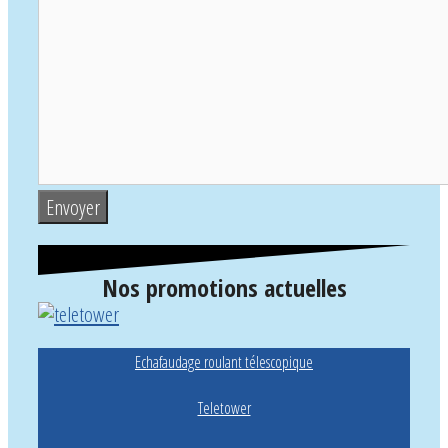
Nos promotions actuelles
Echafaudage roulant télescopique
Teletower