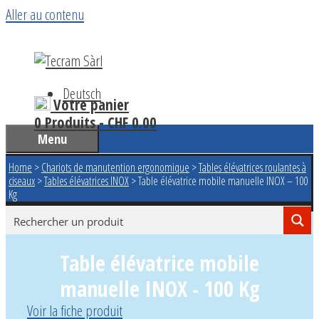
Aller au contenu
Deutsch
Votre panier
0 Produits -
CHF
0.00
Menu
Home
>
Chariots de manutention ergonomique
>
Tables élévatrices roulantes à
ciseaux
>
Tables élévatrices INOX
>
Table élévatrice mobile manuelle INOX – 100
Kg
Table élévatrice mobile
manuelle INOX - 100 Kg
Voir la fiche produit