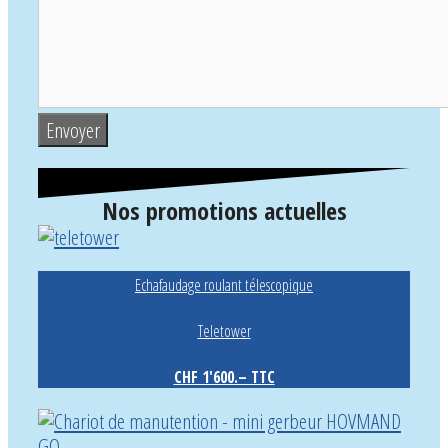
Nos promotions actuelles
Echafaudage roulant télescopique
Teletower
CHF 1'600.– TTC