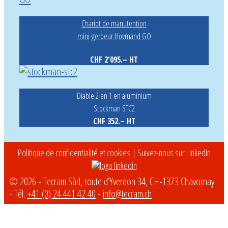
Chariot de manutention
mini-gerbeur Hovmand GO
CHF 2'095.– HT
Diable 2 en 1 en aluminium
Stockman STC2
CHF 352.– HT
Politique de confidentialité et cookies
| Suivez-nous sur LinkedIn
© 2026 - Tecram Sàrl, route d’Yverdon 34, CH-1373 Chavornay
- Tél.
+41 (0) 24 441 42 40
-
info@tecram.ch