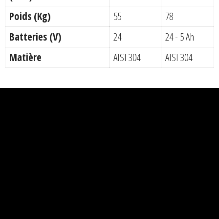
Poids (Kg)
55
78
Batteries (V)
24
24 - 5 Ah
Matière
AISI 304
AISI 304