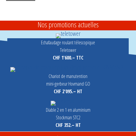
Nos promotions actuelles
Echafaudage roulant télescopique
Teletower
CHF 1'600.– TTC
Chariot de manutention
mini-gerbeur Hovmand GO
CHF 2'095.– HT
Diable 2 en 1 en aluminium
Stockman STC2
CHF 352.– HT