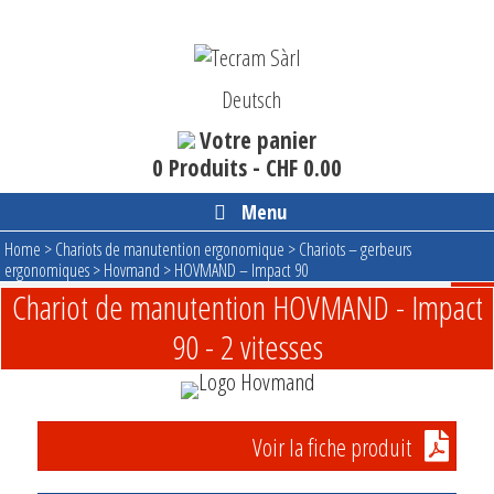
Aller
au
contenu
Deutsch
Votre panier
0 Produits -
CHF
0.00
Menu
Home
>
Chariots de manutention ergonomique
>
Chariots – gerbeurs
ergonomiques
>
Hovmand
>
HOVMAND – Impact 90
Chariot de manutention HOVMAND - Impact
90 - 2 vitesses
Voir la fiche produit