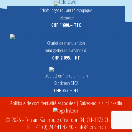
Echafaudage roulant télescopique
Teletower
CHF 1'600.– TTC
Chariot de manutention
mini-gerbeur Hovmand GO
CHF 2'095.– HT
Diable 2 en 1 en aluminium
Stockman STC2
CHF 352.– HT
Politique de confidentialité et cookies
| Suivez-nous sur LinkedIn
© 2026 - Tecram Sàrl, route d’Yverdon 34, CH-1373 Chavornay -
Tél.
+41 (0) 24 441 42 40
-
info@tecram.ch