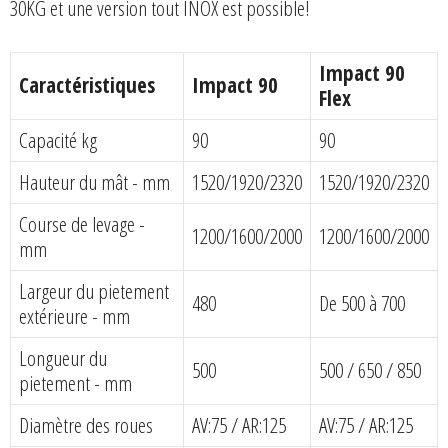
30KG et une version tout INOX est possible!
Impact 90
Caractéristiques
Impact 90
Flex
Capacité kg
90
90
Hauteur du mât - mm
1520/1920/2320
1520/1920/2320
Course de levage -
1200/1600/2000
1200/1600/2000
mm
Largeur du pietement
480
De 500 à 700
extérieure - mm
Longueur du
500
500 / 650 / 850
pietement - mm
Diamètre des roues
AV:75 / AR:125
AV:75 / AR:125