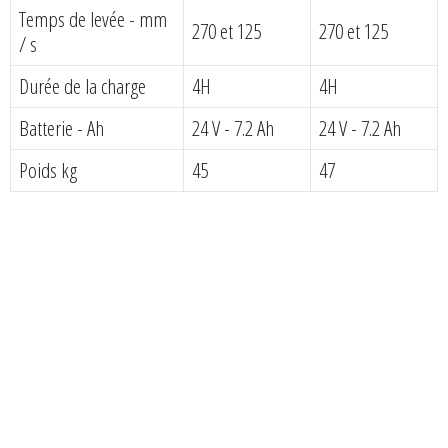
Temps de levée - mm
270 et 125
270 et 125
/ s
Durée de la charge
4H
4H
Batterie - Ah
24 V - 7.2 Ah
24 V - 7.2 Ah
Poids kg
45
47