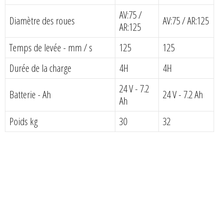
AV:75 /
Diamètre des roues
AV:75 / AR:125
AR:125
Temps de levée - mm / s
125
125
Durée de la charge
4H
4H
24 V - 7.2
Batterie - Ah
24 V - 7.2 Ah
Ah
Poids kg
30
32