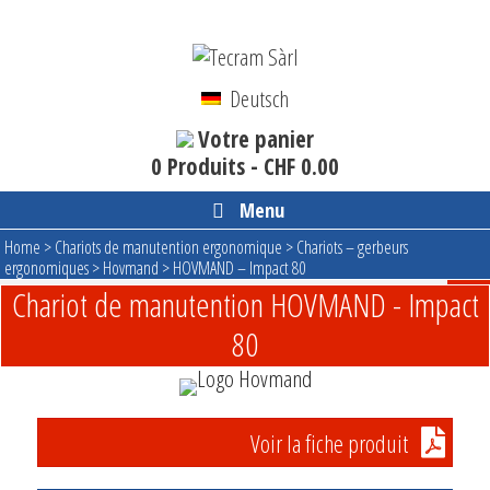
Aller
au
contenu
Deutsch
Votre panier
0 Produits -
CHF
0.00
Menu
Home
>
Chariots de manutention ergonomique
>
Chariots – gerbeurs
ergonomiques
>
Hovmand
>
HOVMAND – Impact 80
Chariot de manutention HOVMAND - Impact
80
Voir la fiche produit