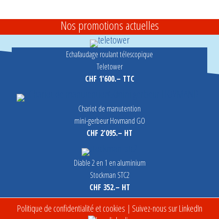
Nos promotions actuelles
Echafaudage roulant télescopique
Teletower
CHF 1'600.– TTC
Chariot de manutention
mini-gerbeur Hovmand GO
CHF 2'095.– HT
Diable 2 en 1 en aluminium
Stockman STC2
CHF 352.– HT
Politique de confidentialité et cookies
| Suivez-nous sur LinkedIn