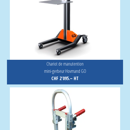
Chariot de manutention
mini-gerbeur Hovmand GO
CHF 2'095.– HT