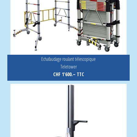
Echafaudage roulant télescopique
Teletower
CHF 1'600.– TTC