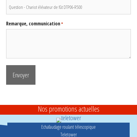
Remarque, communication
*
Nos promotions actuelles
Echafaudage roulant télescopique
Teletower