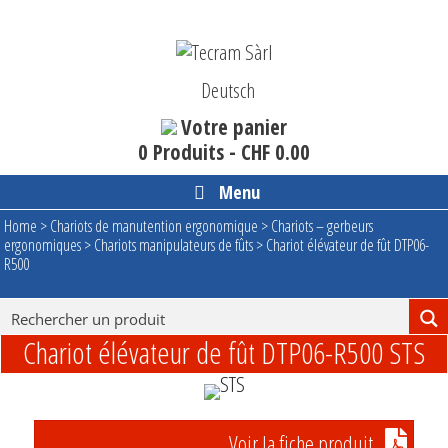
Aller
au
contenu
Deutsch
Votre panier
0 Produits -
CHF
0.00
Menu
Home
>
Chariots de manutention ergonomique
>
Chariots – gerbeurs
ergonomiques
>
Chariots manipulateurs de fûts
>
Chariot élévateur de fût DTP06-
R500
Chariot élévateur de fût DTP06-R500 STS
Voir la fiche produit