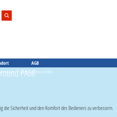
ndort
AGB
Around PA60
um stossen – Safelift PushAround PA60
tig die Sicherheit und den Komfort des Bedieners zu verbessern.