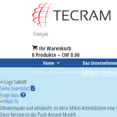
Skip
to
content
Français
Ihr Warenkorb
0 Produkte –
CHF
0.00
Home
Das Unternehme
Mikro-Arbe
Home
>
Leichte und kompakte Arbeitsbühnen
>
Push-aroun
Siehe Datenblatt
Frage dazu
Ultrakompakt und ultraleicht, ist diese Mikro-Arbeitsbühne eine 
Diese Version ist das Push-Around-Modell.