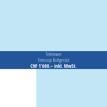
Teletower
Telescop Rollgerüst
CHF 1'600.– inkl. MwSt.