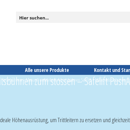
n
Alle unsere Produkte
Kontakt und Sta
itsbühnen zum stossen – Safelift Push
d Hebebühnen
>
Manuell verfahrbare Arbeitsbühnen Safelift
>
Mikro-Arbeitsbühnen z
ideale Höhenausrüstung, um Trittleitern zu ersetzen und gleichzei