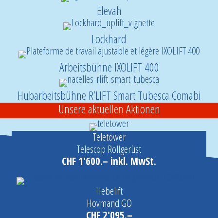
Elevah
Lockhard
Arbeitsbühne IXOLIFT 400
Hubarbeitsbühne R’LIFT Smart Tubesca Comabi
Unsere aktuellen Aktionen
Teletower
Telescop Rollgerüst
CHF 1'600.– inkl. MwSt.
Hebelift
Hovmand GO
CHF 2'095.–