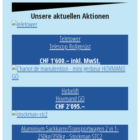
Unsere aktuellen Aktionen
Teletower
Telescop Rollgerüst
CHF 1'600.– inkl. MwSt.
Hebelift
Hovmand GO
CHF 2'095.–
Aluminium Sackkarre/Transportwagen 2 in 1-
250kg/350kg - Stockman STC2