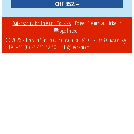
CHF 352.–
Datenschutzrichtlinie und Cookies
| Folgen Sie uns auf LinkedIn
© 2026 - Tecram Sàrl, route d’Yverdon 34, CH-1373 Chavornay
- Tél.
+41 (0) 24 441 42 40
-
info@tecram.ch