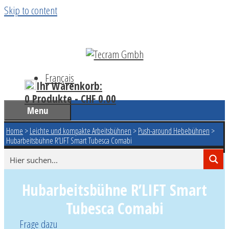
Skip to content
Français
Ihr Warenkorb:
0 Produkte -
CHF
0.00
Menu
Home
>
Leichte und kompakte Arbeitsbühnen
>
Push-around Hebebühnen
>
Hubarbeitsbühne R’LIFT Smart Tubesca Comabi
Hubarbeitsbühne R’LIFT Smart
Tubesca Comabi
Frage dazu