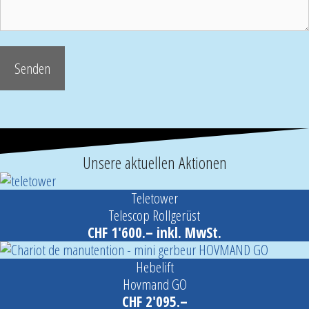
Unsere aktuellen Aktionen
Teletower
Telescop Rollgerüst
CHF 1'600.– inkl. MwSt.
Hebelift
Hovmand GO
CHF 2'095.–