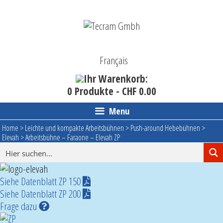
Skip
to
content
Français
Ihr Warenkorb:
0 Produkte -
CHF
0.00
Menu
Home
>
Leichte und kompakte Arbeitsbühnen
>
Push-around Hebebühnen
>
Elevah
>
Arbeitsbühne – Faraone – Elevah ZP
Arbeitsbühne - Faraone - ELEVAH ZP
Siehe Datenblatt ZP 150
Siehe Datenblatt ZP 200
Frage dazu