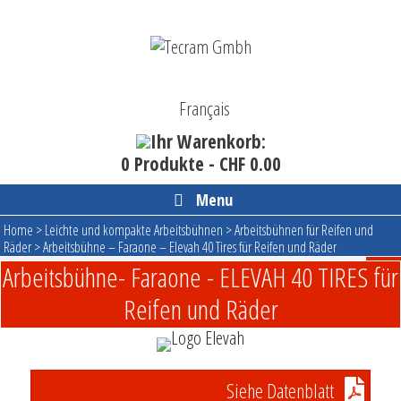
Skip
to
content
Français
Ihr Warenkorb:
0 Produkte -
CHF
0.00
Menu
Home
>
Leichte und kompakte Arbeitsbühnen
>
Arbeitsbühnen für Reifen und
Räder
>
Arbeitsbühne – Faraone – Elevah 40 Tires für Reifen und Räder
Arbeitsbühne- Faraone - ELEVAH 40 TIRES für
Reifen und Räder
Siehe Datenblatt