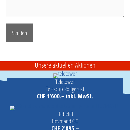
Unsere aktuellen Aktionen
Teletower
Telescop Rollgerüst
CHF 1'600.– inkl. MwSt.
Hebelift
Hovmand GO
CHF 2'095.–