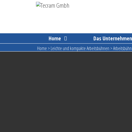
Skip
to
content
Home
Das Unternehme
Home
>
Leichte und kompakte Arbeitsbühnen
>
Arbeitsbühn