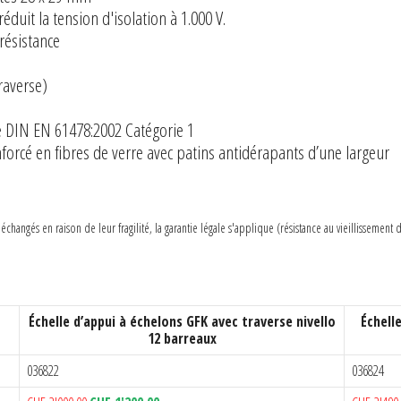
réduit la tension d'isolation à 1.000 V.
résistance
raverse)
e DIN EN 61478:2002 Catégorie 1
forcé en fibres de verre avec patins antidérapants d’une largeur
hangés en raison de leur fragilité, la garantie légale s'applique (résistance au vieillissement 
Échelle d’appui à échelons GFK avec traverse nivello
Échell
12 barreaux
036822
036824