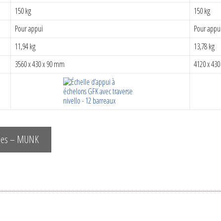
150 kg
150 kg
Pour appui
Pour appu
11,94 kg
13,78 kg
3560 x 430 x 90 mm
4120 x 43
elles – MUNK