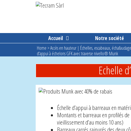
Aller
au
contenu
Accueil
Notre société
Home
>
Accès en hauteur | Échelles, escabeaux, échafaudage
d’appui à échelons GFK avec traverse nivello® Munk
Echelle d
Échelle d’appui à barreaux en matéria
Montants et barreaux en profilés de m
vieillissement d’au moins 10 ans)
Barreaux carrés rainurés des deux c