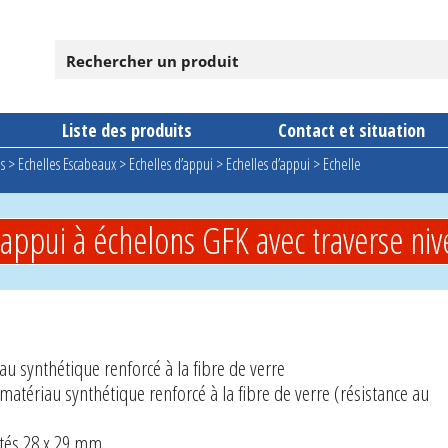
Liste des produits
Contact et situation
s
>
Echelles Escabeaux
>
Echelles d’appui
>
Echelles d’appui
>
Echelle
’appui à échelons GFK avec traverse ni
u synthétique renforcé à la fibre de verre
atériau synthétique renforcé à la fibre de verre (résistance au
ôtés 28 x 29 mm